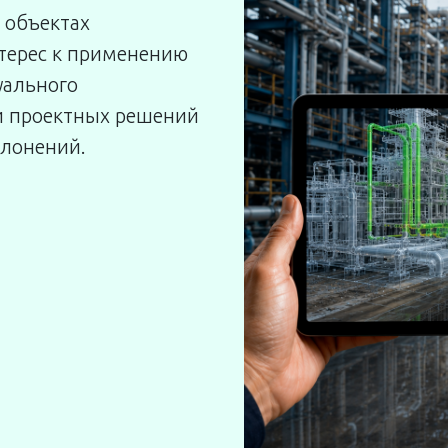
 объектах
терес к применению
уального
ки проектных решений
клонений.